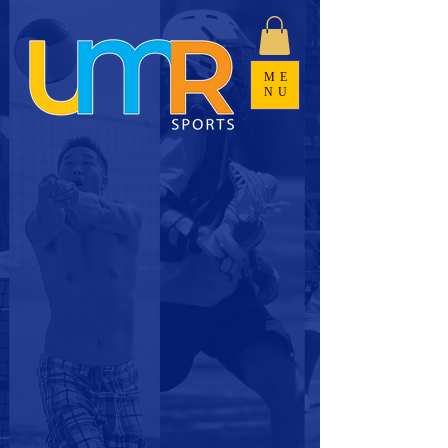
ME
NU